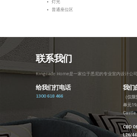
灯光
普通座位区
联系我们
Kingcade Home是一家位于悉尼的专业室内设
给我们打电话
我们
1300 618 466
（仅限
单元19
Castle
CBD Of
L26/44